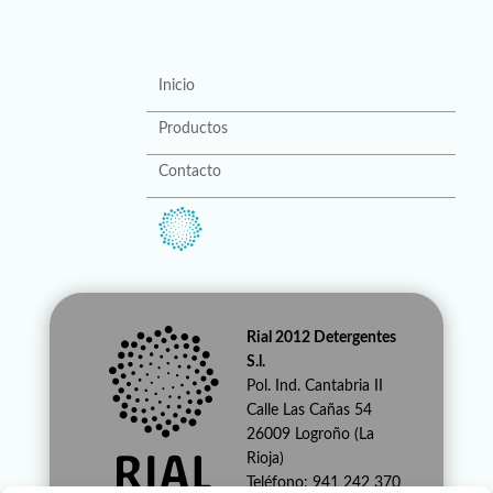
Inicio
Productos
Contacto
Rial 2012 Detergentes
S.l.
Pol. Ind. Cantabria II
Calle Las Cañas 54
26009 Logroño (La
Rioja)
Teléfono: 941 242 370