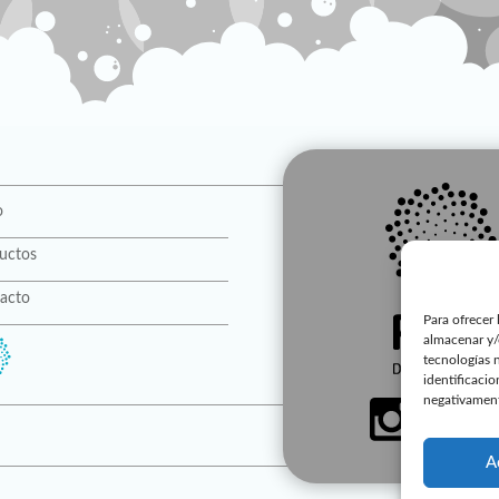
o
uctos
acto
Para ofrecer 
almacenar y/
tecnologías 
identificacio
negativamente
A