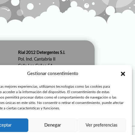
Rial 2012 Detergentes S.l.
Pol. Ind. Cantabria II
Calle Las Cañas 54
26009 Logroño (La Rioja)
Gestionar consentimiento
Teléfono: 941 242 370
Whatsapp: 621 231 187
las mejores experiencias, utilizamos tecnologías como las cookies para
o acceder a la información del dispositivo. El consentimiento de estas
info@rialdetergentes.com
nos permitirá procesar datos como el comportamiento de navegación o las
nes únicas en este sitio. No consentir o retirar el consentimiento, puede afectar
Procenex es una marca registrada
 a ciertas características y funciones.
de Rial 2012 Detergentes, S.L.
ceptar
Denegar
Ver preferencias