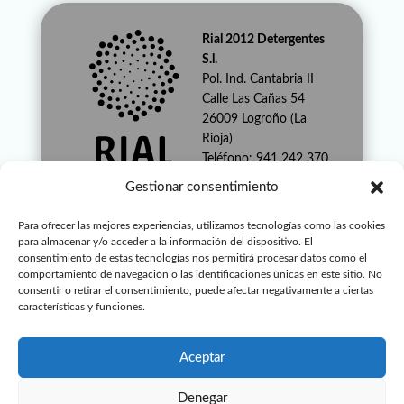
Rial 2012 Detergentes
S.l.
Pol. Ind. Cantabria II
Calle Las Cañas 54
26009 Logroño (La
Rioja)
Teléfono: 941 242 370
Whatsapp: 621 231
Gestionar consentimiento
187
info@rialdetergentes.co
Para ofrecer las mejores experiencias, utilizamos tecnologías como las cookies
m
para almacenar y/o acceder a la información del dispositivo. El
consentimiento de estas tecnologías nos permitirá procesar datos como el
Procenex es una marca
comportamiento de navegación o las identificaciones únicas en este sitio. No
registrada
consentir o retirar el consentimiento, puede afectar negativamente a ciertas
características y funciones.
de Rial 2012
Detergentes, S.L.
Aceptar
Denegar